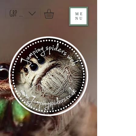
GBP (£)
ME
NU
Established 2020