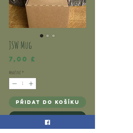
JSW Mug
Cena
7,00 £
Množství
*
Přidat do košíku
Koupit