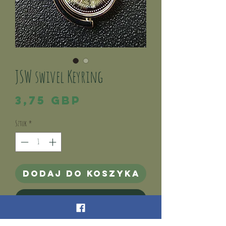
JSW swivel Keyring
Cena
3,75 GBP
Sztuk
*
Dodaj do koszyka
Kup