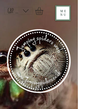
GBP (£)
ME
NU
Established 2020