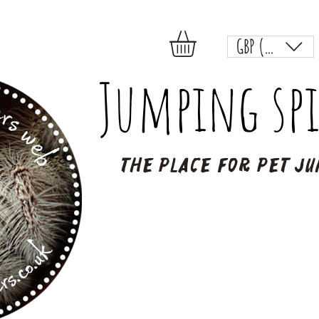
GBP (£)
Jumping spi
The place for pet ju