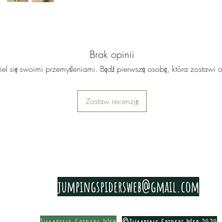
Brak opinii
iel się swoimi przemyśleniami. Bądź pierwszą osobą, która zostawi o
Zostaw recenzję
PRIVACY & COOKIE POLICY
jumpingspidersweb@gmail.com