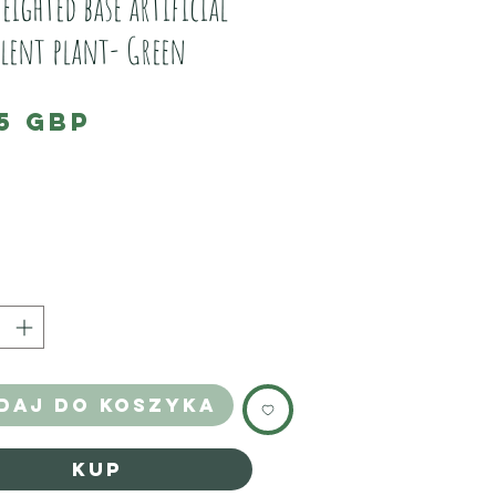
eighted base artificial
lent plant- Green
Cena
5 GBP
life like artificial Succulent plant.
little mushroom on the base, which is
so it stands upright at all times.
es 4 and a half inches tall.
 hand made by us, and exclusive to JSW
daj do koszyka
Kup