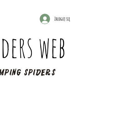
Zaloguj się
ders web
mping spiders