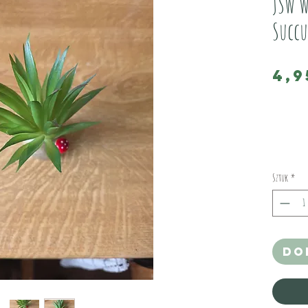
JSW W
Succu
4,9
This is a 
It has a 
weighted 
It measur
Sztuk
*
These are
Do